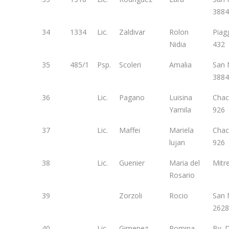
3884
34
1334
Lic.
Zaldivar
Rolon
Piag
Nidia
432
35
485/1
Psp.
Scoleri
Amalia
San 
3884
36
Lic.
Pagano
Luisina
Chac
Yamila
926
37
Lic.
Maffei
Mariela
Chac
lujan
926
38
Lic.
Guenier
Maria del
Mitr
Rosario
39
Zorzoli
Rocio
San 
2628
40
Lic.
Gimenez
Romina
Bv. 