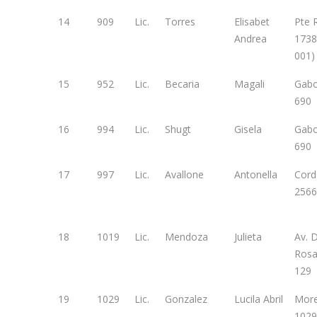
14
909
Lic.
Torres
Elisabet
Pte 
Andrea
1738
001)
15
952
Lic.
Becaria
Magali
Gab
690
16
994
Lic.
Shugt
Gisela
Gab
690
17
997
Lic.
Avallone
Antonella
Cord
2566
18
1019
Lic.
Mendoza
Julieta
Av. 
Rosa
129
19
1029
Lic.
Gonzalez
Lucila Abril
Mor
1029