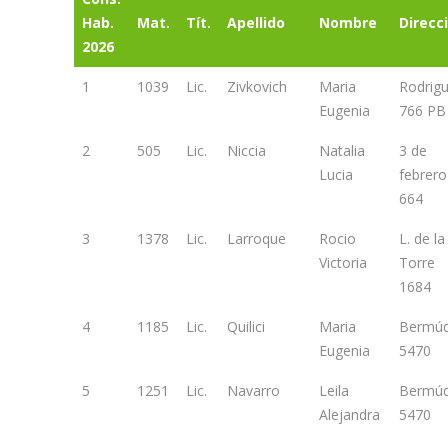
Hab.
Mat.
Tít.
Apellido
Nombre
Direcc
2026
1
1039
Lic.
Zivkovich
Maria
Rodrig
Eugenia
766 PB
2
505
Lic.
Niccia
Natalia
3 de
Lucia
febrero
664
3
1378
Lic.
Larroque
Rocio
L. de la
Victoria
Torre
1684
4
1185
Lic.
Quilici
Maria
Bermú
Eugenia
5470
5
1251
Lic.
Navarro
Leila
Bermú
Alejandra
5470