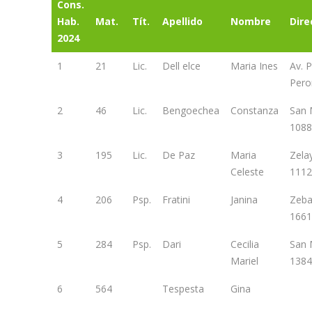
Cons.
Hab.
Mat.
Tít.
Apellido
Nombre
Dire
2024
1
21
Lic.
Dell elce
Maria Ines
Av. 
Pero
2
46
Lic.
Bengoechea
Constanza
San 
1088
3
195
Lic.
De Paz
Maria
Zela
Celeste
1112
4
206
Psp.
Fratini
Janina
Zeba
1661
5
284
Psp.
Dari
Cecilia
San 
Mariel
1384
6
564
Tespesta
Gina