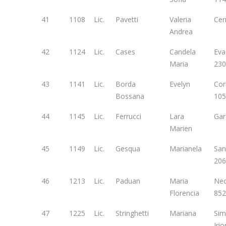
41
1108
Lic.
Pavetti
Valeria
Cer
Andrea
42
1124
Lic.
Cases
Candela
Eva
Maria
230
43
1141
Lic.
Borda
Evelyn
Cor
Bossana
105
44
1145
Lic.
Ferrucci
Lara
Gar
Marien
45
1149
Lic.
Gesqua
Marianela
San
206
46
1213
Lic.
Paduan
Maria
Ne
Florencia
852
47
1225
Lic.
Stringhetti
Mariana
Sim
Iri