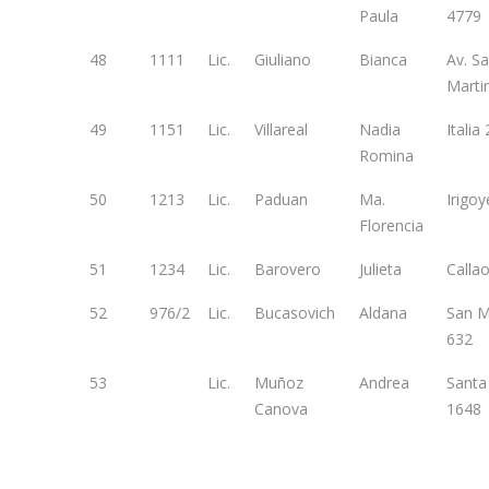
Paula
4779
48
1111
Lic.
Giuliano
Bianca
Av. S
Marti
49
1151
Lic.
Villareal
Nadia
Italia
Romina
50
1213
Lic.
Paduan
Ma.
Irigo
Florencia
51
1234
Lic.
Barovero
Julieta
Calla
52
976/2
Lic.
Bucasovich
Aldana
San M
632
53
Lic.
Muñoz
Andrea
Santa
Canova
1648