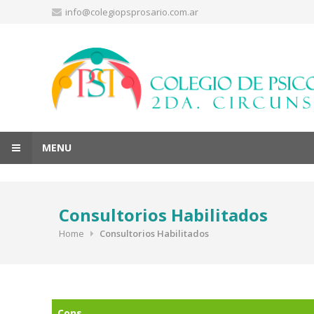
Skip
info@colegiopsprosario.com.ar
to
content
MENU
Consultorios Habilitados
Home
Consultorios Habilitados
Cons.