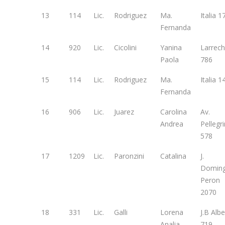
13
114
Lic.
Rodriguez
Ma.
Italia 1
Fernanda
14
920
Lic.
Cicolini
Yanina
Larrec
Paola
786
15
114
Lic.
Rodriguez
Ma.
Italia 1
Fernanda
16
906
Lic.
Juarez
Carolina
Av.
Andrea
Pellegri
578
17
1209
Lic.
Paronzini
Catalina
J.
Domin
Peron
2070
18
331
Lic.
Galli
Lorena
J.B Albe
Analia
719