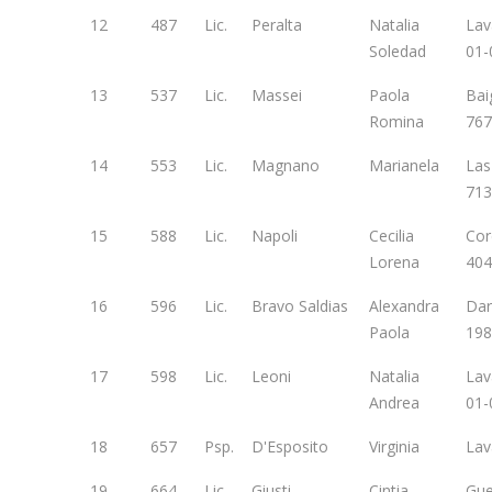
12
487
Lic.
Peralta
Natalia
Lav
Soledad
01-
13
537
Lic.
Massei
Paola
Bai
Romina
767
14
553
Lic.
Magnano
Marianela
Las
713
15
588
Lic.
Napoli
Cecilia
Cor
Lorena
404
16
596
Lic.
Bravo Saldias
Alexandra
Dar
Paola
198
17
598
Lic.
Leoni
Natalia
Lav
Andrea
01-
18
657
Psp.
D'Esposito
Virginia
Lav
19
664
Lic.
Giusti
Cintia
Gu