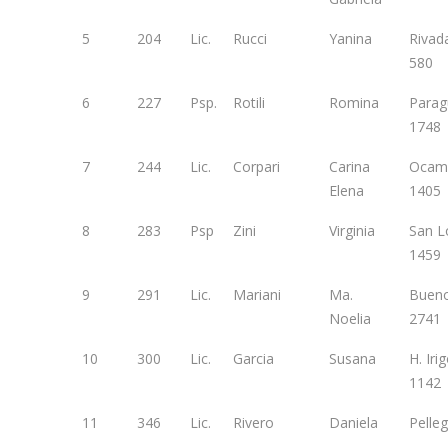
5
204
Lic.
Rucci
Yanina
Rivad
580
6
227
Psp.
Rotili
Romina
Parag
1748
7
244
Lic.
Corpari
Carina
Ocam
Elena
1405
8
283
Psp
Zini
Virginia
San L
1459
9
291
Lic.
Mariani
Ma.
Bueno
Noelia
2741
10
300
Lic.
Garcia
Susana
H. Iri
1142
11
346
Lic.
Rivero
Daniela
Pelleg