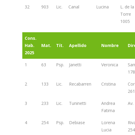
32
903
Lic.
Canal
Lucina
L. de la
Torre
1005
Cons.
Hab.
Mat.
Tít.
Apellido
Nombre
Dir
2025
1
63
Psp.
Janetti
Veronica
Sar
178
2
133
Lic.
Recabarren
Cristina
Cor
261
3
233
Lic.
Tuninetti
Andrea
Av.
Fatima
4
254
Psp.
Debiase
Lorena
Riv
Lucia
254