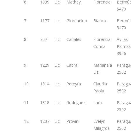
6
1339
Lic.
Mathey
Florencia
Bermú
5470
7
1177
Lic.
Giordanino
Bianca
Bermú
5470
8
757
Lic.
Canales
Florencia
Av las
Corina
Palmas
3926
9
1229
Lic.
Cabral
Marianela
Paragu
Liz
2502
10
1314
Lic.
Pereyra
Claudia
Paragu
Paola
2502
11
1318
Lic.
Rodriguez
Lara
Paragu
2502
12
1237
Lic.
Provini
Evelyn
Paragu
Milagros
2502