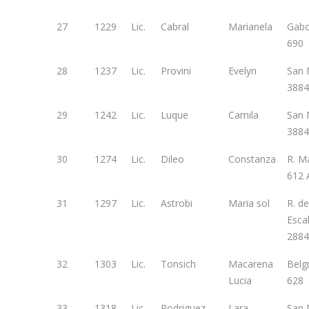
27
1229
Lic.
Cabral
Marianela
Gab
690
28
1237
Lic.
Provini
Evelyn
San 
3884
29
1242
Lic.
Luque
Camila
San 
3884
30
1274
Lic.
Dileo
Constanza
R. M
612 
31
1297
Lic.
Astrobi
Maria sol
R. de
Esca
2884
32
1303
Lic.
Tonsich
Macarena
Belg
Lucia
628
33
1318
Lic.
Rodriguez
Lara
San 