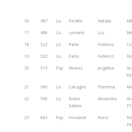
16
487
Lic.
Peralta
Natalia
Mi
17
488
Lic.
Levrand
Luz
Mi
18
522
Lic.
Parisi
Federico
Co
19
522
Lic.
Parisi
Federico
Ri
20
573
Psp.
Alvarez
Jorgelina
Av.
lo
21
589
Lic.
Calcagno
Florencia
Me
22
596
Lic.
Bravo
Alexandra
Av
Saldias
P1
23
663
Psp.
Fossaroli
Rocio
Ro
Pe