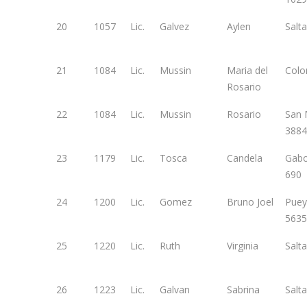
20
1057
Lic.
Galvez
Aylen
Salt
21
1084
Lic.
Mussin
Maria del
Colo
Rosario
22
1084
Lic.
Mussin
Rosario
San 
3884
23
1179
Lic.
Tosca
Candela
Gab
690
24
1200
Lic.
Gomez
Bruno Joel
Puey
5635
25
1220
Lic.
Ruth
Virginia
Salt
26
1223
Lic.
Galvan
Sabrina
Salt