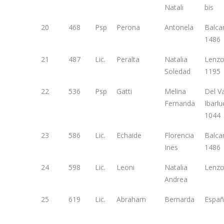
Natali
bis
20
468
Psp
Perona
Antonela
Balca
1486
21
487
Lic.
Peralta
Natalia
Lenzo
Soledad
1195
22
536
Psp
Gatti
Melina
Del Va
Fernanda
Ibarl
1044
23
586
Lic.
Echaide
Florencia
Balca
Ines
1486
24
598
Lic.
Leoni
Natalia
Lenzo
Andrea
25
619
Lic.
Abraham
Bernarda
Españ