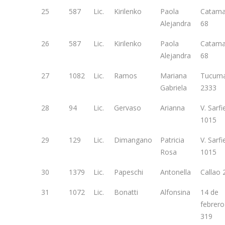
25
587
Lic.
Kirilenko
Paola
Catama
Alejandra
68
26
587
Lic.
Kirilenko
Paola
Catama
Alejandra
68
27
1082
Lic.
Ramos
Mariana
Tucum
Gabriela
2333
28
94
Lic.
Gervaso
Arianna
V. Sarfi
1015
29
129
Lic.
Dimangano
Patricia
V. Sarfi
Rosa
1015
30
1379
Lic.
Papeschi
Antonella
Callao 
31
1072
Lic.
Bonatti
Alfonsina
14 de
febrero
319