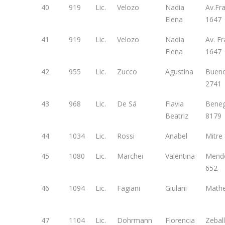
40
919
Lic.
Velozo
Nadia
Av.Fr
Elena
1647
41
919
Lic.
Velozo
Nadia
Av. Fr
Elena
1647
42
955
Lic.
Zucco
Agustina
Bueno
2741
43
968
Lic.
De Sá
Flavia
Bene
Beatriz
8179
44
1034
Lic.
Rossi
Anabel
Mitre
45
1080
Lic.
Marchei
Valentina
Mend
652
46
1094
Lic.
Fagiani
Giulani
Mathe
47
1104
Lic.
Dohrmann
Florencia
Zebal