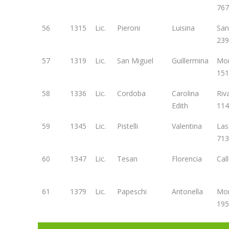
767
56
1315
Lic.
Pieroni
Luisina
San
239
57
1319
Lic.
San Miguel
Guillermina
Mo
151
58
1336
Lic.
Cordoba
Carolina
Riv
Edith
114
59
1345
Lic.
Pistelli
Valentina
Las
713
60
1347
Lic.
Tesan
Florencia
Cal
61
1379
Lic.
Papeschi
Antonella
Mon
195