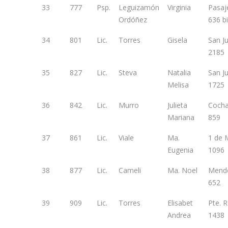
33
777
Psp.
Leguizamón
Virginia
Pasaj
Ordóñez
636 b
34
801
Lic.
Torres
Gisela
San J
2185
35
827
Lic.
Steva
Natalia
San J
Melisa
1725
36
842
Lic.
Murro
Julieta
Coch
Mariana
859
37
861
Lic.
Viale
Ma.
1 de 
Eugenia
1096
38
877
Lic.
Cameli
Ma. Noel
Mend
652
39
909
Lic.
Torres
Elisabet
Pte. 
Andrea
1438