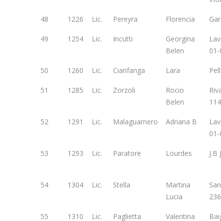
48
1226
Lic.
Pereyra
Florencia
Gar
49
1254
Lic.
Incutti
Georgina
Lav
Belen
01-
50
1260
Lic.
Cianfanga
Lara
Pel
51
1285
Lic.
Zorzoli
Rocio
Riv
Belen
114
52
1291
Lic.
Malaguarnero
Adriana B
Lav
01-
53
1293
Lic.
Paratore
Lourdes
J.B
54
1304
Lic.
Stella
Martina
San
Lucia
236
55
1310
Lic.
Paglietta
Valentina
Bai