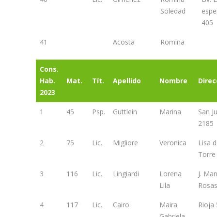
Soledad
espe
405
41
Acosta
Romina
Cons.
Hab.
Mat.
Tít.
Apellido
Nombre
Direc
2023
1
45
Psp.
Guttlein
Marina
San J
2185
2
75
Lic.
Migliore
Veronica
Lisa d
Torre
3
116
Lic.
Lingiardi
Lorena
J. Ma
Lila
Rosas
4
117
Lic.
Cairo
Maira
Rioja
Gabriela