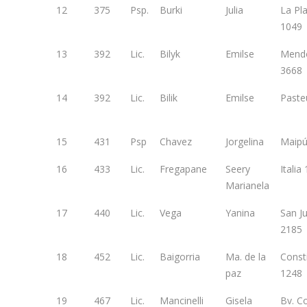
12
375
Psp.
Burki
Julia
La Pl
1049
13
392
Lic.
Bilyk
Emilse
Mend
3668
14
392
Lic.
Bilik
Emilse
Paste
15
431
Psp
Chavez
Jorgelina
Maipú
16
433
Lic.
Fregapane
Seery
Italia
Marianela
17
440
Lic.
Vega
Yanina
San J
2185
18
452
Lic.
Baigorria
Ma. de la
Const
paz
1248
19
467
Lic.
Mancinelli
Gisela
Bv. C