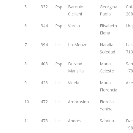
5
332
Psp.
Baronio
Georgina
Cat
Ciciliani
Paola
208
6
344
Psp.
Varela
Elisabeth
Urq
Elena
7
394
Lic.
Lo Menzo
Natalia
Las
Soledad
713
8
408
Psp.
Durand
Maria
Sar
Mansilla
Celeste
178
9
426
Lic.
Videla
Maria
Ace
Florencia
10
472
Lic.
Ambrosino
Fiorella
Yanina
11
478
Lic.
Andres
Sabrina
Dar
198