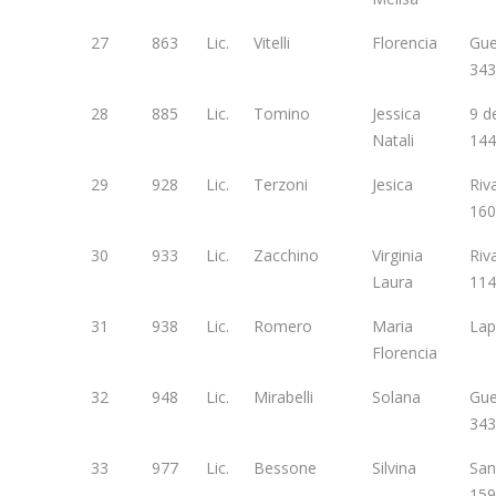
27
863
Lic.
Vitelli
Florencia
Gu
343
28
885
Lic.
Tomino
Jessica
9 de
Natali
144
29
928
Lic.
Terzoni
Jesica
Riv
160
30
933
Lic.
Zacchino
Virginia
Riv
Laura
114
31
938
Lic.
Romero
Maria
Lap
Florencia
32
948
Lic.
Mirabelli
Solana
Gu
343
33
977
Lic.
Bessone
Silvina
San
159