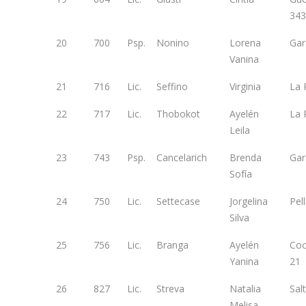
343
20
700
Psp.
Nonino
Lorena
Gar
Vanina
21
716
Lic.
Seffino
Virginia
La 
22
717
Lic.
Thobokot
Ayelén
La 
Leila
23
743
Psp.
Cancelarich
Brenda
Gar
Sofía
24
750
Lic.
Settecase
Jorgelina
Pel
Silva
25
756
Lic.
Branga
Ayelén
Co
Yanina
21
26
827
Lic.
Streva
Natalia
Sal
Melisa