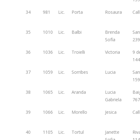
34
981
Lic.
Porta
Rosaura
Cal
35
1010
Lic.
Balbi
Brenda
San
Sofía
239
36
1036
Lic.
Troielli
Victoria
9 de
144
37
1059
Lic.
Sorribes
Lucia
San
159
38
1065
Lic.
Aranda
Lucia
Bai
Gabriela
767
39
1066
Lic.
Morello
Jesica
Cal
40
1105
Lic.
Tortul
Janette
Riv
Sofia
114