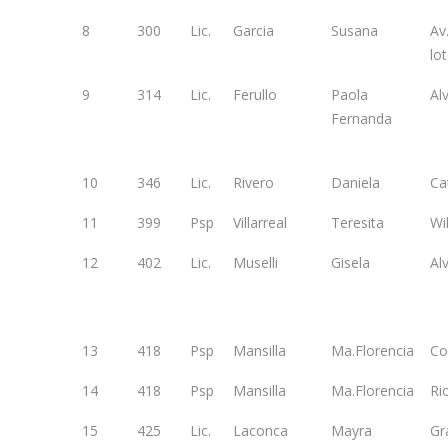
8
300
Lic.
Garcia
Susana
Av.
lo
9
314
Lic.
Ferullo
Paola
Al
Fernanda
10
346
Lic.
Rivero
Daniela
Ca
11
399
Psp
Villarreal
Teresita
Wi
12
402
Lic.
Muselli
Gisela
Al
13
418
Psp
Mansilla
Ma.Florencia
Co
14
418
Psp
Mansilla
Ma.Florencia
Ri
15
425
Lic.
Laconca
Mayra
Gr