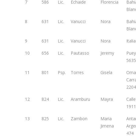
7
586
Lic.
Echaide
Florencia
Bahi
Blan
8
631
Lic.
Vanucci
Nora
Bahi
Blan
9
631
Lic.
Vanucci
Nora
Itali
10
656
Lic.
Pautasso
Jeremy
Puey
5635
11
801
Psp.
Torres
Gisela
Oma
Carr
2204
12
824
Lic.
Aramburu
Mayra
Call
1911
13
825
Lic.
Zambon
Maria
Anta
Jimena
Arge
474