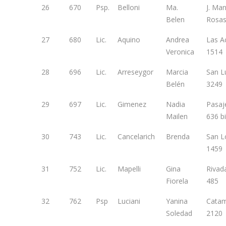
26
670
Psp.
Belloni
Ma.
J. Ma
Belen
Rosas
27
680
Lic.
Aquino
Andrea
Las A
Veronica
1514
28
696
Lic.
Arreseygor
Marcia
San L
Belén
3249
29
697
Lic.
Gimenez
Nadia
Pasaj
Mailen
636 b
30
743
Lic.
Cancelarich
Brenda
San L
1459
31
752
Lic.
Mapelli
Gina
Rivad
Fiorela
485
32
762
Psp
Luciani
Yanina
Cata
Soledad
2120