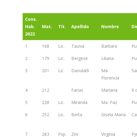
Cons.
Hab.
Mat.
Tít.
Apellido
Nombre
Di
2022
1
168
Lic.
Tausia
Barbara
Pu
2
179
Lic.
Bergese
Liliana
Pu
3
201
Lic.
Daoulatli
Ma.
Sa
Florencia
4
212
Farias
Mariana
9 
5
228
Lic.
Miranda
Ma. Paz
Pu
6
252
Lic.
Berta
Gisela Maria
Ca
7
283
Psp.
Zini
Virginia
Pje